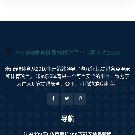
米m乐6体育从2010年开始就领导了游戏行业,提供各类娱乐
和体育项目。 米m乐6体育是一个可靠安全的平台，致力于
为广大玩家提供安全、公平、刺激的游戏体验。
导航
认识
米m乐6体育手机app下载安装最新版