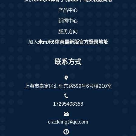
产品中心
新闻中心
服务方向
加入
米m乐6体育最新版官方登录地址
联系方式
上海市嘉定区汇旺东路599号6号楼210室
17295408358
crackling@qq.com