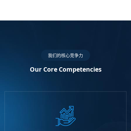
我们的核心竞争力
Our Core Competencies