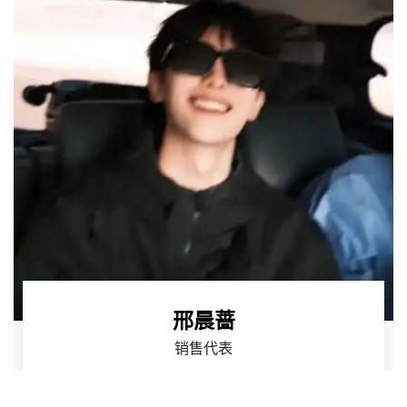
邢晨蔷
销售代表